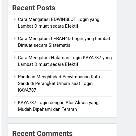
Recent Posts
Cara Mengatasi EDWINSLOT Login yang
Lambat Dimuat secara Efektif
Cara Mengatasi LEBAH4D Login yang Lambat
Dimuat secara Sistematis
Cara Mengatasi Halaman Login KAYA787 yang
Lambat Dimuat secara Efektif
Panduan Menghindari Penyimpanan Kata
Sandi di Perangkat Umum saat Login
KAYA787
KAYA787 Login dengan Alur Akses yang
Mudah Dipahami dan Terarah
Recent Comments