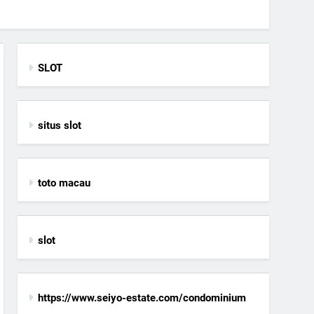
SLOT
situs slot
toto macau
slot
https://www.seiyo-estate.com/condominium