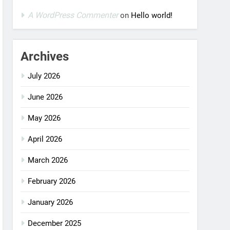
A WordPress Commenter
on
Hello world!
Archives
July 2026
June 2026
May 2026
April 2026
March 2026
February 2026
January 2026
December 2025