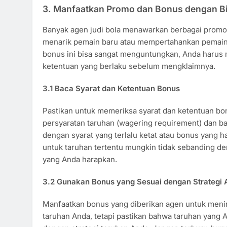
3.
Manfaatkan Promo dan Bonus dengan Bi
Banyak agen judi bola menawarkan berbagai promo
menarik pemain baru atau mempertahankan pemain
bonus ini bisa sangat menguntungkan, Anda harus
ketentuan yang berlaku sebelum mengklaimnya.
3.1
Baca Syarat dan Ketentuan Bonus
Pastikan untuk memeriksa syarat dan ketentuan bon
persyaratan taruhan (wagering requirement) dan b
dengan syarat yang terlalu ketat atau bonus yang h
untuk taruhan tertentu mungkin tidak sebanding d
yang Anda harapkan.
3.2
Gunakan Bonus yang Sesuai dengan Strategi 
Manfaatkan bonus yang diberikan agen untuk meni
taruhan Anda, tetapi pastikan bahwa taruhan yang 