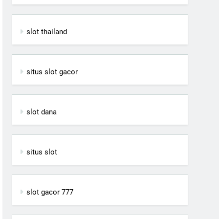
slot thailand
situs slot gacor
slot dana
situs slot
slot gacor 777