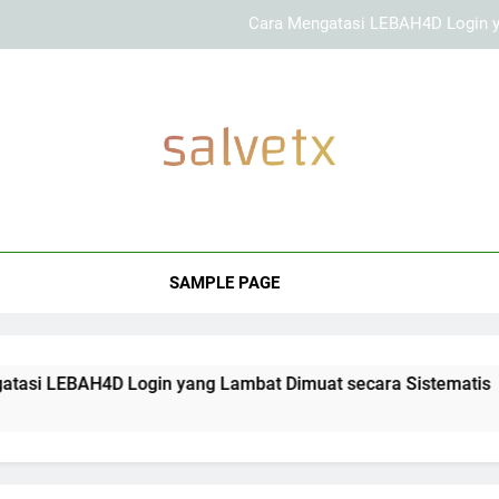
Cara Mengatasi LEBAH4D Login y
Cara Mengatasi Halaman Login KAYA78
Panduan Menghindari Penyimpanan Kata Sandi d
Cara Mengatasi EDWINSLOT Logi
ve TX
Cara Mengatasi LEBAH4D Login y
Produk Kesehatan Dan Terapi Berkualitas Di Salve TX. Solusi 
Cara Mengatasi Halaman Login KAYA78
SAMPLE PAGE
Panduan Menghindari Penyimpanan Kata Sandi d
D Login yang Lambat Dimuat secara Sistematis
Cara M
2 Weeks 