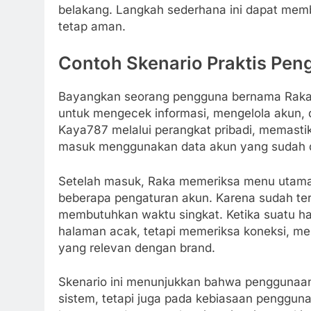
belakang. Langkah sederhana ini dapat m
tetap aman.
Contoh Skenario Praktis Pe
Bayangkan seorang pengguna bernama Raka y
untuk mengecek informasi, mengelola akun, 
Kaya787 melalui perangkat pribadi, memastik
masuk menggunakan data akun yang sudah 
Setelah masuk, Raka memeriksa menu utama,
beberapa pengaturan akun. Karena sudah terb
membutuhkan waktu singkat. Ketika suatu ha
halaman acak, tetapi memeriksa koneksi, me
yang relevan dengan brand.
Skenario ini menunjukkan bahwa penggunaan 
sistem, tetapi juga pada kebiasaan penggun