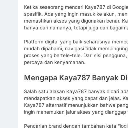
Ketika seseorang mencari Kaya787 di Googl
spesifik. Ada yang ingin masuk ke akun, menc
memastikan akses yang digunakan benar. Kar
hanya dari namanya, tetapi juga dari bagai
Platform digital yang baik seharusnya membe
mudah dipahami, navigasi tidak membingung
proses yang bertele-tele. Dari sisi pengguna,
percaya dan kenyamanan.
Mengapa Kaya787 Banyak Di
Salah satu alasan Kaya787 banyak dicari ada
mendapatkan akses yang cepat dan jelas. Ke
Kaya787 alternatif menunjukkan bahwa pengg
ingin menemukan jalur akses yang dianggap 
Pencarian brand dengan tambahan kata “lo