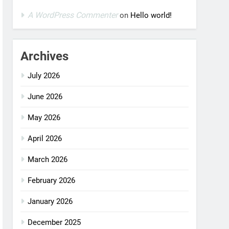
A WordPress Commenter
on
Hello world!
Archives
July 2026
June 2026
May 2026
April 2026
March 2026
February 2026
January 2026
December 2025