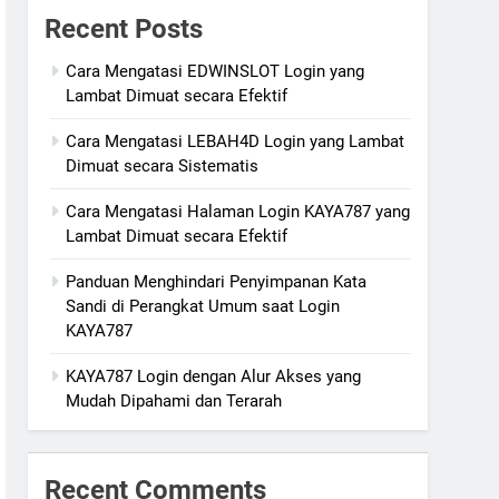
Recent Posts
Cara Mengatasi EDWINSLOT Login yang
Lambat Dimuat secara Efektif
Cara Mengatasi LEBAH4D Login yang Lambat
Dimuat secara Sistematis
Cara Mengatasi Halaman Login KAYA787 yang
Lambat Dimuat secara Efektif
Panduan Menghindari Penyimpanan Kata
Sandi di Perangkat Umum saat Login
KAYA787
KAYA787 Login dengan Alur Akses yang
Mudah Dipahami dan Terarah
Recent Comments