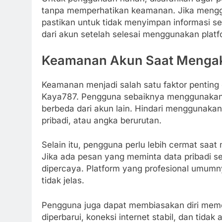
tanpa memperhatikan keamanan. Jika menggu
pastikan untuk tidak menyimpan informasi sen
dari akun setelah selesai menggunakan plat
Keamanan Akun Saat Menga
Keamanan menjadi salah satu faktor penting
Kaya787. Pengguna sebaiknya menggunakan k
berbeda dari akun lain. Hindari menggunakan
pribadi, atau angka berurutan.
Selain itu, pengguna perlu lebih cermat sa
Jika ada pesan yang meminta data pribadi se
dipercaya. Platform yang profesional umumny
tidak jelas.
Pengguna juga dapat membiasakan diri meme
diperbarui, koneksi internet stabil, dan tidak