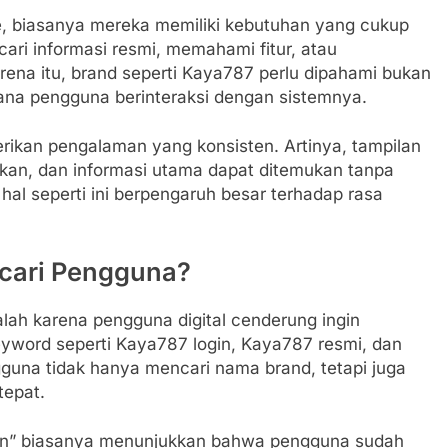
e, biasanya mereka memiliki kebutuhan yang cukup
ari informasi resmi, memahami fitur, atau
ena itu, brand seperti Kaya787 perlu dipahami bukan
mana pengguna berinteraksi dengan sistemnya.
rikan pengalaman yang konsisten. Artinya, tampilan
kan, dan informasi utama dapat ditemukan tanpa
 hal seperti ini berpengaruh besar terhadap rasa
cari Pengguna?
lah karena pengguna digital cenderung ingin
yword seperti Kaya787 login, Kaya787 resmi, dan
una tidak hanya mencari nama brand, tetapi juga
tepat.
gin” biasanya menunjukkan bahwa pengguna sudah