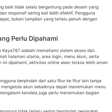
 baik tidak selalu bergantung pada desain yang
dan responsif sering kali lebih efektif. Pengguna
epat, bukan tampilan yang terlalu penuh dengan
ang Perlu Dipahami
an Kaya787 adalah memahami sistem akses dan
ali halaman utama, area login, menu akun, serta
ini dipahami, aktivitas online akan terasa lebih aman
guna berpindah dari satu fitur ke fitur lain tanpa
in mengelola akun sebaiknya dapat menemukan menu
engalami kendala juga perlu menemukan bagian
ngguna tidak terlalu sering berpindah perangkat