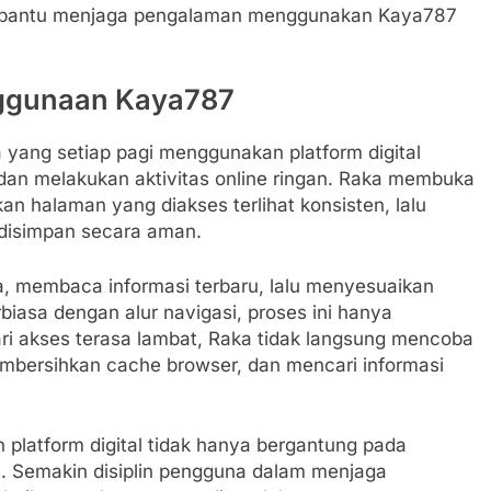
embantu menjaga pengalaman menggunakan Kaya787
nggunaan Kaya787
ang setiap pagi menggunakan platform digital
dan melakukan aktivitas online ringan. Raka membuka
an halaman yang diakses terlihat konsisten, lalu
disimpan secara aman.
 membaca informasi terbaru, lalu menyesuaikan
iasa dengan alur navigasi, proses ini hanya
ri akses terasa lambat, Raka tidak langsung mencoba
mbersihkan cache browser, dan mencari informasi
platform digital tidak hanya bergantung pada
a. Semakin disiplin pengguna dalam menjaga