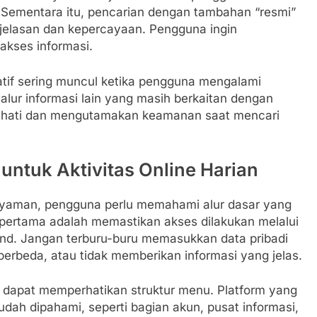
 Sementara itu, pencarian dengan tambahan “resmi”
elasan dan kepercayaan. Pengguna ingin
kses informasi.
rnatif sering muncul ketika pengguna mengalami
jalur informasi lain yang masih berkaitan dengan
i-hati dan mengutamakan keamanan saat mencari
ntuk Aktivitas Online Harian
yaman, pengguna perlu memahami alur dasar yang
 pertama adalah memastikan akses dilakukan melalui
nd. Jangan terburu-buru memasukkan data pribadi
berbeda, atau tidak memberikan informasi yang jelas.
dapat memperhatikan struktur menu. Platform yang
ah dipahami, seperti bagian akun, pusat informasi,