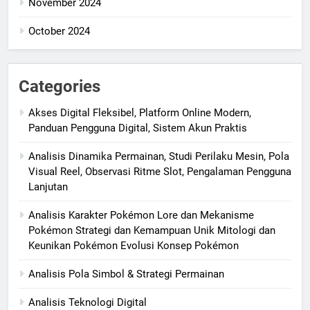
November 2024
October 2024
Categories
Akses Digital Fleksibel, Platform Online Modern,
Panduan Pengguna Digital, Sistem Akun Praktis
Analisis Dinamika Permainan, Studi Perilaku Mesin, Pola
Visual Reel, Observasi Ritme Slot, Pengalaman Pengguna
Lanjutan
Analisis Karakter Pokémon Lore dan Mekanisme
Pokémon Strategi dan Kemampuan Unik Mitologi dan
Keunikan Pokémon Evolusi Konsep Pokémon
Analisis Pola Simbol & Strategi Permainan
Analisis Teknologi Digital