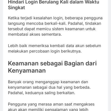
Hindari Login Berulang Kali dalam Waktu
Singkat
Ketika terjadi kesalahan login, beberapa pengguna
langsung mencoba berkali-kali. Padahal, tindakan
tersebut dapat memicu sistem keamanan untuk
membatasi akses sementara.
Lebih baik memeriksa kembali data akun sebelum
melakukan percobaan login berikutnya.
Keamanan sebagai Bagian dari
Kenyamanan
Banyak orang menganggap keamanan dan
kenyamanan sebagai dua hal yang berbeda.
Padahal, keduanya saling berkaitan.
Pengguna yang merasa aman saat mengakses
akun akan memiliki pengalaman yang lebih