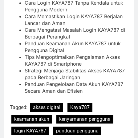
Cara Login KAYA787 Tanpa Kendala untuk
Pengguna Modern
Cara Memastikan Login KAYA787 Berjalan
Lancar dan Aman
Cara Mengatasi Masalah Login KAYA787 di
Berbagai Perangkat
Panduan Keamanan Akun KAYA787 untuk
Pengguna Digital
Tips Mengoptimalkan Pengalaman Akses
KAYA787 di Smartphone
Strategi Menjaga Stabilitas Akses KAYA787
pada Berbagai Jaringan
Panduan Pengelolaan Data Akun KAYA787
Secara Aman dan Efisien
Tagged:
akses digital
Kaya787
keamanan akun
kenyamanan pengguna
login KAYA787
panduan pengguna