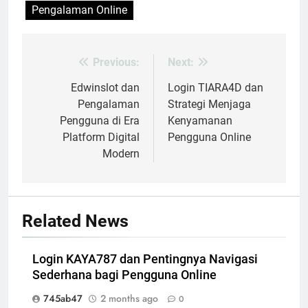
Pengalaman Online
Previous:
Next:
Post
navigation
Edwinslot dan
Login TIARA4D dan
Pengalaman
Strategi Menjaga
Pengguna di Era
Kenyamanan
Platform Digital
Pengguna Online
Modern
Related News
Login KAYA787 dan Pentingnya Navigasi
Sederhana bagi Pengguna Online
745ab47
2 months ago
0