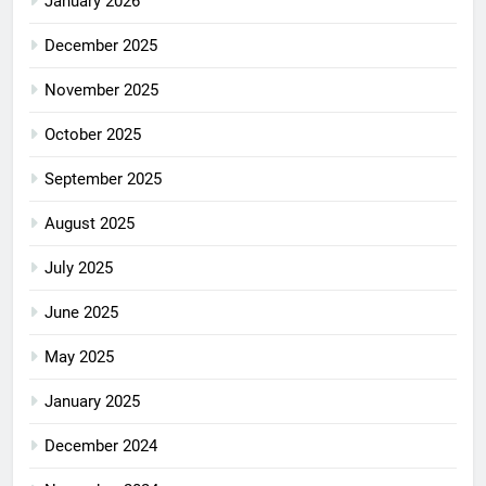
January 2026
December 2025
November 2025
October 2025
September 2025
August 2025
July 2025
June 2025
May 2025
January 2025
December 2024