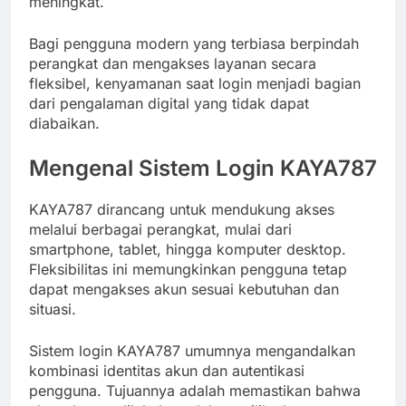
meningkat.
Bagi pengguna modern yang terbiasa berpindah
perangkat dan mengakses layanan secara
fleksibel, kenyamanan saat login menjadi bagian
dari pengalaman digital yang tidak dapat
diabaikan.
Mengenal Sistem Login KAYA787
KAYA787 dirancang untuk mendukung akses
melalui berbagai perangkat, mulai dari
smartphone, tablet, hingga komputer desktop.
Fleksibilitas ini memungkinkan pengguna tetap
dapat mengakses akun sesuai kebutuhan dan
situasi.
Sistem login KAYA787 umumnya mengandalkan
kombinasi identitas akun dan autentikasi
pengguna. Tujuannya adalah memastikan bahwa