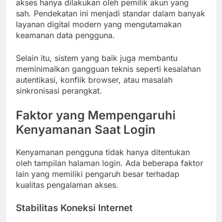
akses hanya dilakukan oleh pemilik akun yang
sah. Pendekatan ini menjadi standar dalam banyak
layanan digital modern yang mengutamakan
keamanan data pengguna.
Selain itu, sistem yang baik juga membantu
meminimalkan gangguan teknis seperti kesalahan
autentikasi, konflik browser, atau masalah
sinkronisasi perangkat.
Faktor yang Mempengaruhi
Kenyamanan Saat Login
Kenyamanan pengguna tidak hanya ditentukan
oleh tampilan halaman login. Ada beberapa faktor
lain yang memiliki pengaruh besar terhadap
kualitas pengalaman akses.
Stabilitas Koneksi Internet