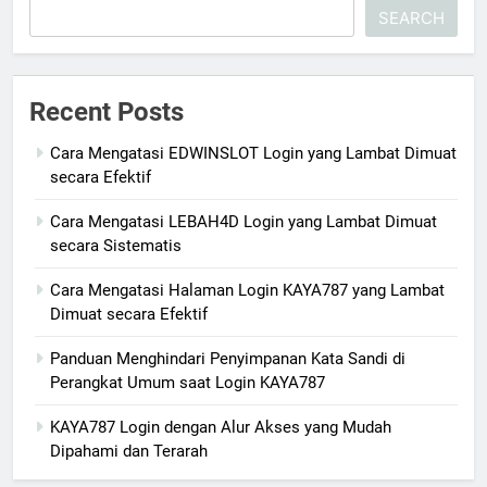
SEARCH
Recent Posts
Cara Mengatasi EDWINSLOT Login yang Lambat Dimuat
secara Efektif
Cara Mengatasi LEBAH4D Login yang Lambat Dimuat
secara Sistematis
Cara Mengatasi Halaman Login KAYA787 yang Lambat
Dimuat secara Efektif
Panduan Menghindari Penyimpanan Kata Sandi di
Perangkat Umum saat Login KAYA787
KAYA787 Login dengan Alur Akses yang Mudah
Dipahami dan Terarah