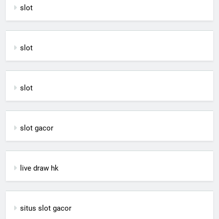
slot
slot
slot
slot gacor
live draw hk
situs slot gacor