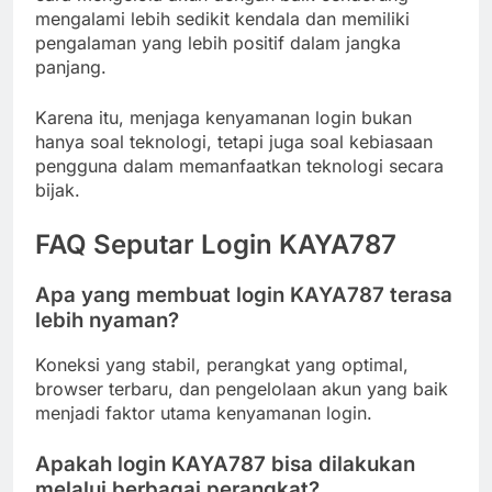
mengalami lebih sedikit kendala dan memiliki
pengalaman yang lebih positif dalam jangka
panjang.
Karena itu, menjaga kenyamanan login bukan
hanya soal teknologi, tetapi juga soal kebiasaan
pengguna dalam memanfaatkan teknologi secara
bijak.
FAQ Seputar Login KAYA787
Apa yang membuat login KAYA787 terasa
lebih nyaman?
Koneksi yang stabil, perangkat yang optimal,
browser terbaru, dan pengelolaan akun yang baik
menjadi faktor utama kenyamanan login.
Apakah login KAYA787 bisa dilakukan
melalui berbagai perangkat?