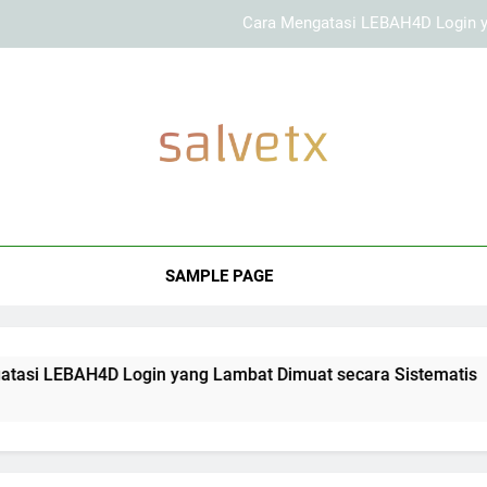
Cara Mengatasi LEBAH4D Login y
Cara Mengatasi Halaman Login KAYA78
Panduan Menghindari Penyimpanan Kata Sandi d
Cara Mengatasi EDWINSLOT Logi
ve TX
Cara Mengatasi LEBAH4D Login y
Produk Kesehatan Dan Terapi Berkualitas Di Salve TX. Solusi 
Cara Mengatasi Halaman Login KAYA78
SAMPLE PAGE
Panduan Menghindari Penyimpanan Kata Sandi d
D Login yang Lambat Dimuat secara Sistematis
Cara M
2 Weeks