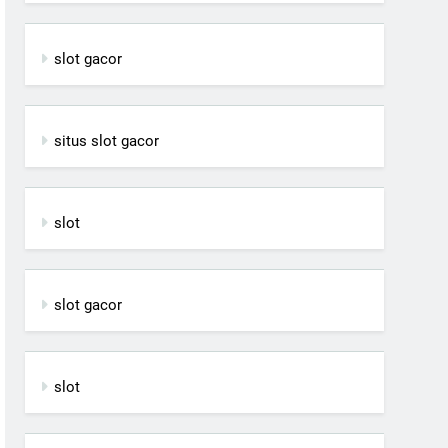
slot gacor
situs slot gacor
slot
slot gacor
slot