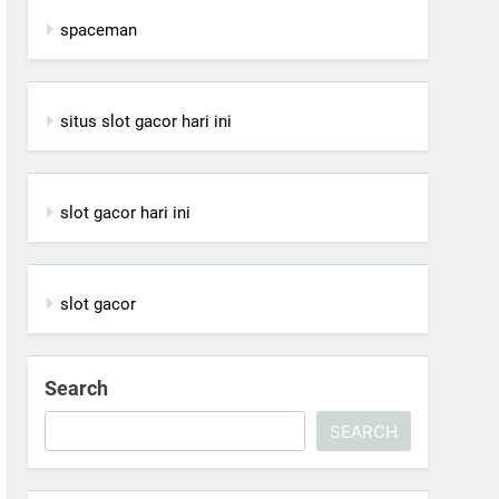
spaceman
situs slot gacor hari ini
slot gacor hari ini
slot gacor
Search
SEARCH