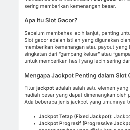
sering memberikan kemenangan besar.
Apa Itu Slot Gacor?
Sebelum membahas lebih lanjut, penting u
Slot gacor adalah istilah yang digunakan ol
memberikan kemenangan atau payout yang leb
singkatan dari “gampang keluar” atau “gampa
untuk memberikan hasil yang lebih sering d
Mengapa Jackpot Penting dalam Slot 
Fitur
jackpot
adalah salah satu elemen yang p
hadiah besar yang dapat dimenangkan oleh p
Ada beberapa jenis jackpot yang umumnya te
Jackpot Tetap (Fixed Jackpot)
: Jackpo
Jackpot Progresif (Progressive Jackpo