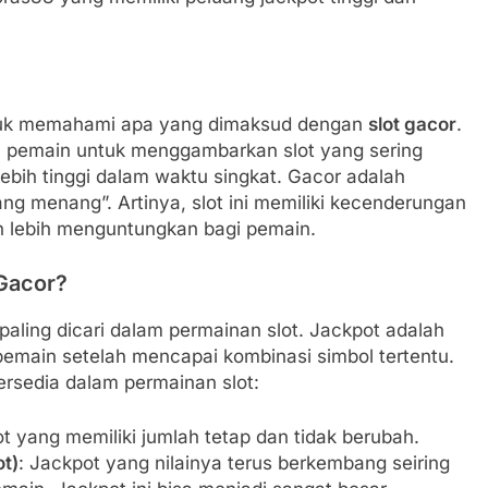
ntuk memahami apa yang dimaksud dengan
slot gacor
.
eh pemain untuk menggambarkan slot yang sering
ih tinggi dalam waktu singkat. Gacor adalah
ng menang”. Artinya, slot ini memiliki kecenderungan
an lebih menguntungkan bagi pemain.
Gacor?
aling dicari dalam permainan slot. Jackpot adalah
emain setelah mencapai kombinasi simbol tertentu.
rsedia dalam permainan slot:
t yang memiliki jumlah tetap dan tidak berubah.
t)
: Jackpot yang nilainya terus berkembang seiring