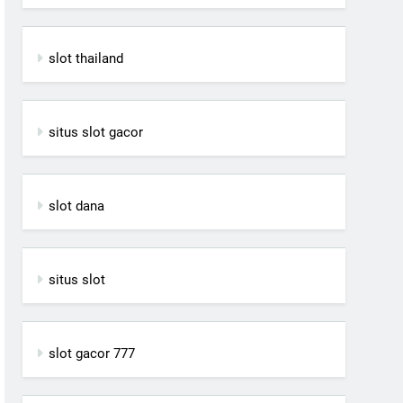
slot thailand
situs slot gacor
slot dana
situs slot
slot gacor 777