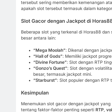
tersebut sering memberikan kemenangan ata
apakah slot tersebut termasuk dalam katego
Slot Gacor dengan Jackpot di Horas8
Beberapa slot yang terkenal di Horas88 dan 
besar antara lain:
“Mega Moolah”
: Dikenal dengan jackp
“Hall of Gods”
: Memiliki jackpot progr
“Divine Fortune”
: Slot dengan RTP ting
“Gonzo’s Quest”
: Slot dengan volati
besar, termasuk jackpot mini.
“Starburst”
: Slot populer dengan RTP t
Kesimpulan
Menemukan slot gacor dengan jackpot yan
tentang faktor-faktor penting seperti
RTP
,
vol