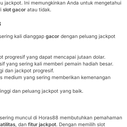
u jackpot. Ini memungkinkan Anda untuk mengetahui
ri
slot gacor
atau tidak.
8
sering kali dianggap
gacor
dengan peluang jackpot
ot progresif yang dapat mencapai jutaan dolar.
esif yang sering kali memberi pemain hadiah besar.
gi dan jackpot progresif.
litas medium yang sering memberikan kemenangan
inggi dan peluang jackpot yang baik.
g sering muncul di Horas88 membutuhkan pemahaman
atilitas
, dan
fitur jackpot
. Dengan memilih slot