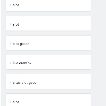
slot
slot
slot gacor
live draw hk
situs slot gacor
slot