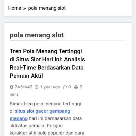
Home
pola menang slot
pola menang slot
Tren Pola Menang Tertinggi
di Situs Slot Hari Ini: Analisis
Real-Time Berdasarkan Data
Pemain Aktif
745ab47
1 year ago
0
7
mins
Simak tren pola menang tertinggi
di
situs slot gacor gampang
menang
hari ini berdasarkan data
aktivitas pemain. Pelajari
karakteristik pola populer dan cara