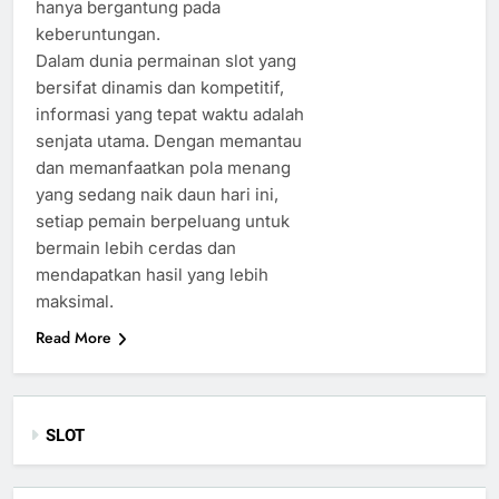
hanya bergantung pada
keberuntungan.
Dalam dunia permainan slot yang
bersifat dinamis dan kompetitif,
informasi yang tepat waktu adalah
senjata utama. Dengan memantau
dan memanfaatkan pola menang
yang sedang naik daun hari ini,
setiap pemain berpeluang untuk
bermain lebih cerdas dan
mendapatkan hasil yang lebih
maksimal.
Read More
SLOT