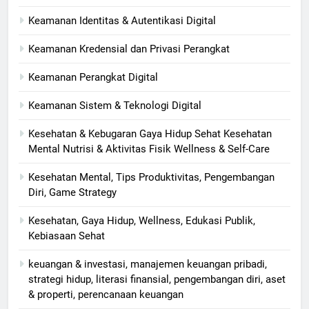
Keamanan Identitas & Autentikasi Digital
Keamanan Kredensial dan Privasi Perangkat
Keamanan Perangkat Digital
Keamanan Sistem & Teknologi Digital
Kesehatan & Kebugaran Gaya Hidup Sehat Kesehatan
Mental Nutrisi & Aktivitas Fisik Wellness & Self-Care
Kesehatan Mental, Tips Produktivitas, Pengembangan
Diri, Game Strategy
Kesehatan, Gaya Hidup, Wellness, Edukasi Publik,
Kebiasaan Sehat
keuangan & investasi, manajemen keuangan pribadi,
strategi hidup, literasi finansial, pengembangan diri, aset
& properti, perencanaan keuangan