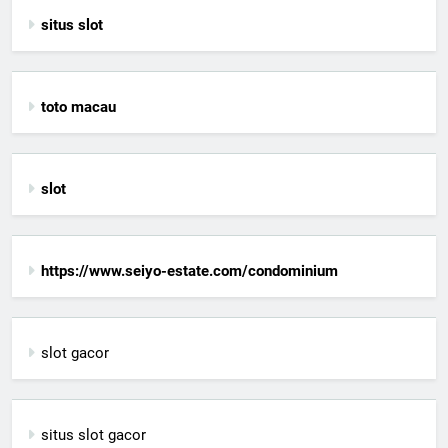
situs slot
toto macau
slot
https://www.seiyo-estate.com/condominium
slot gacor
situs slot gacor