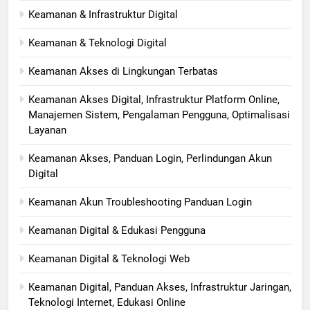
Keamanan & Infrastruktur Digital
Keamanan & Teknologi Digital
Keamanan Akses di Lingkungan Terbatas
Keamanan Akses Digital, Infrastruktur Platform Online,
Manajemen Sistem, Pengalaman Pengguna, Optimalisasi
Layanan
Keamanan Akses, Panduan Login, Perlindungan Akun
Digital
Keamanan Akun Troubleshooting Panduan Login
Keamanan Digital & Edukasi Pengguna
Keamanan Digital & Teknologi Web
Keamanan Digital, Panduan Akses, Infrastruktur Jaringan,
Teknologi Internet, Edukasi Online