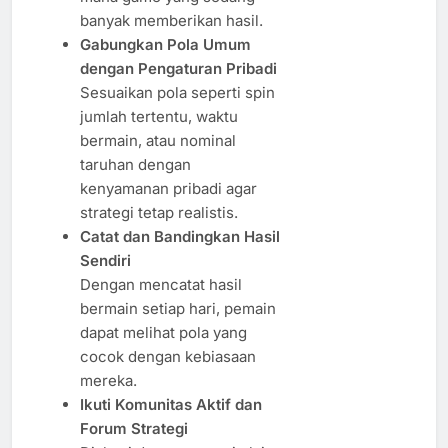
banyak memberikan hasil.
Gabungkan Pola Umum
dengan Pengaturan Pribadi
Sesuaikan pola seperti spin
jumlah tertentu, waktu
bermain, atau nominal
taruhan dengan
kenyamanan pribadi agar
strategi tetap realistis.
Catat dan Bandingkan Hasil
Sendiri
Dengan mencatat hasil
bermain setiap hari, pemain
dapat melihat pola yang
cocok dengan kebiasaan
mereka.
Ikuti Komunitas Aktif dan
Forum Strategi