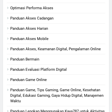
Optimasi Performa Akses
Panduan Akses Cadangan
Panduan Akses Harian
Panduan Akses Mobile
Panduan Akses, Keamanan Digital, Pengalaman Online
Panduan Bermain
Panduan Evaluasi Platform Digital
Panduan Game Online
Panduan Game, Tips Gaming, Game Online, Kesehatan
Digital, Edukasi Gaming, Gaya Hidup Digital, Manajemen
Waktu
Panduan Lengkap Menggunakan Kaya787 untuk Aktivitas