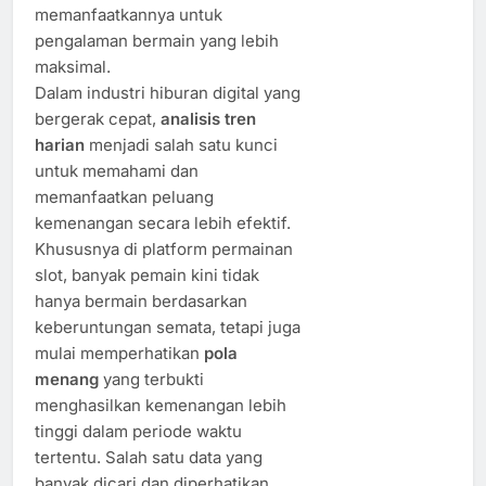
memanfaatkannya untuk
pengalaman bermain yang lebih
maksimal.
Dalam industri hiburan digital yang
bergerak cepat,
analisis tren
harian
menjadi salah satu kunci
untuk memahami dan
memanfaatkan peluang
kemenangan secara lebih efektif.
Khususnya di platform permainan
slot, banyak pemain kini tidak
hanya bermain berdasarkan
keberuntungan semata, tetapi juga
mulai memperhatikan
pola
menang
yang terbukti
menghasilkan kemenangan lebih
tinggi dalam periode waktu
tertentu. Salah satu data yang
banyak dicari dan diperhatikan