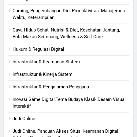
Gaming, Pengembangan Diri, Produktivitas, Manajemen
Waktu, Keterampilan
Gaya Hidup Sehat, Nutrisi & Diet, Kesehatan Jantung,
Pola Makan Seimbang, Wellness & Self-Care
Hukum & Regulasi Digital
Infrastruktur & Keamanan Sistem
Infrastruktur & Kinerja Sistem
Infrastruktur & Pengalaman Pengguna
Inovasi Game Digital,Tema Budaya Klasik,Desain Visual
Interaktif
Judi Online
Judi Online, Panduan Akses Situs, Keamanan Digital,