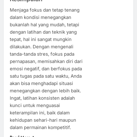
Menjaga fokus dan tetap tenang
dalam kondisi menegangkan
bukanlah hal yang mudah, tetapi
dengan latihan dan teknik yang
tepat, hal ini sangat mungkin
dilakukan. Dengan mengenali
tanda-tanda stres, fokus pada
pernapasan, memisahkan diri dari
emosi negatif, dan berfokus pada
satu tugas pada satu waktu, Anda
akan bisa menghadapi situasi
menegangkan dengan lebih baik.
Ingat, latihan konsisten adalah
kunci untuk menguasai
keterampilan ini, baik dalam
kehidupan sehari-hari maupun
dalam permainan kompetitif.