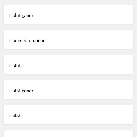
slot gacor
situs slot gacor
slot
slot gacor
slot