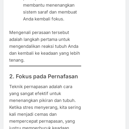
membantu menenangkan
sistem saraf dan membuat
Anda kembali fokus.
Mengenali perasaan tersebut
adalah langkah pertama untuk
mengendalikan reaksi tubuh Anda
dan kembali ke keadaan yang lebih
tenang.
2. Fokus pada Pernafasan
Teknik pernapasan adalah cara
yang sangat efektif untuk
menenangkan pikiran dan tubuh.
Ketika stres menyerang, kita sering
kali menjadi cemas dan
mempercepat pernapasan, yang
justru memperburuk keadaan.