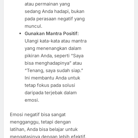
atau permainan yang
sedang Anda hadapi, bukan
pada perasaan negatif yang
muncul.
Gunakan Mantra Positif:
Ulangi kata-kata atau mantra
yang menenangkan dalam
pikiran Anda, seperti “Saya
bisa menghadapinya” atau
“Tenang, saya sudah siap.”
Ini membantu Anda untuk
tetap fokus pada solusi
daripada terjebak dalam
emosi.
Emosi negatif bisa sangat
mengganggu, tetapi dengan
latihan, Anda bisa belajar untuk
mengatasinya dengan lebih efektif.