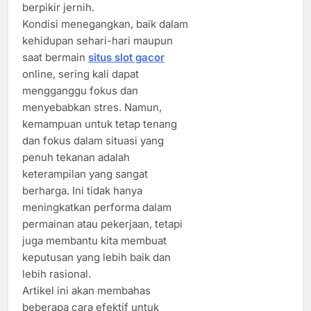
berpikir jernih.
Kondisi menegangkan, baik dalam
kehidupan sehari-hari maupun
saat bermain
situs slot gacor
online, sering kali dapat
mengganggu fokus dan
menyebabkan stres. Namun,
kemampuan untuk tetap tenang
dan fokus dalam situasi yang
penuh tekanan adalah
keterampilan yang sangat
berharga. Ini tidak hanya
meningkatkan performa dalam
permainan atau pekerjaan, tetapi
juga membantu kita membuat
keputusan yang lebih baik dan
lebih rasional.
Artikel ini akan membahas
beberapa cara efektif untuk