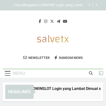
Skip
Cara Mengatasi Halaman Login KAYA787 yang
to
Lambat Dimuat secara Efektif
content
Panduan Menghindari Penyimpanan Kata Sandi di
Perangkat Umum saat Login KAYA787
Cara Mengatasi EDWINSLOT Login yang Lambat
Dimuat secara Efektif
Cara Mengatasi LEBAH4D Login yang Lambat
Dimuat secara Sistematis
Cara Mengatasi Halaman Login KAYA787 yang
Lambat Dimuat secara Efektif
Salve TX
Dapatkan Produk Kesehatan Dan Terapi
Panduan Menghindari Penyimpanan Kata Sandi di
NEWSLETTER
RANDOM NEWS
Perangkat Umum saat Login KAYA787
Berkualitas Di Salve TX. Solusi Untuk
Kesejahteraan Dan Kesehatan Anda.
MENU
ra Mengatasi EDWINSLOT Login yang Lambat Dimuat secara E
HEADLINES
Weeks Ago