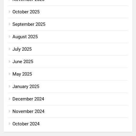
October 2025
September 2025
August 2025
July 2025
June 2025
May 2025
January 2025
December 2024
November 2024
October 2024