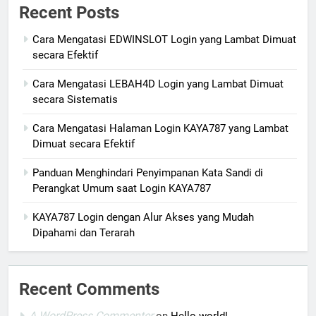
Recent Posts
Cara Mengatasi EDWINSLOT Login yang Lambat Dimuat
secara Efektif
Cara Mengatasi LEBAH4D Login yang Lambat Dimuat
secara Sistematis
Cara Mengatasi Halaman Login KAYA787 yang Lambat
Dimuat secara Efektif
Panduan Menghindari Penyimpanan Kata Sandi di
Perangkat Umum saat Login KAYA787
KAYA787 Login dengan Alur Akses yang Mudah
Dipahami dan Terarah
Recent Comments
A WordPress Commenter
on
Hello world!