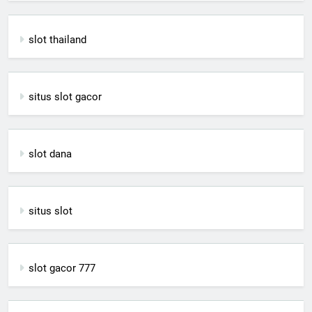
slot thailand
situs slot gacor
slot dana
situs slot
slot gacor 777