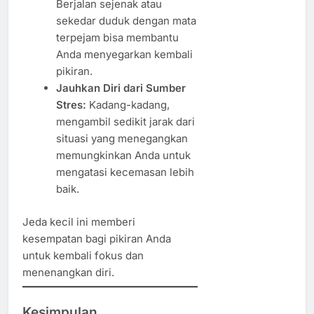
Berjalan sejenak atau
sekedar duduk dengan mata
terpejam bisa membantu
Anda menyegarkan kembali
pikiran.
Jauhkan Diri dari Sumber
Stres:
Kadang-kadang,
mengambil sedikit jarak dari
situasi yang menegangkan
memungkinkan Anda untuk
mengatasi kecemasan lebih
baik.
Jeda kecil ini memberi
kesempatan bagi pikiran Anda
untuk kembali fokus dan
menenangkan diri.
Kesimpulan