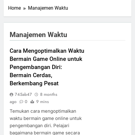
Home
Manajemen Waktu
Manajemen Waktu
Cara Mengoptimalkan Waktu
Bermain Game Online untuk
Pengembangan Diri:
Bermain Cerdas,
Berkembang Pesat
745ab47
8 months
ago
0
9 mins
Temukan cara mengoptimalkan
waktu bermain game online untuk
pengembangan diri. Pelajari
bagaimana bermain game secara