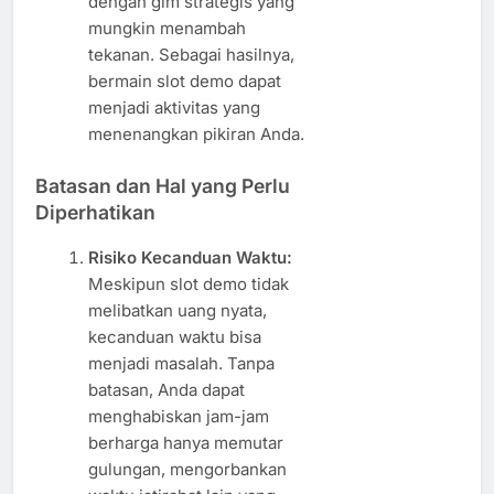
dengan gim strategis yang
mungkin menambah
tekanan. Sebagai hasilnya,
bermain slot demo dapat
menjadi aktivitas yang
menenangkan pikiran Anda.
Batasan dan Hal yang Perlu
Diperhatikan
Risiko Kecanduan Waktu:
Meskipun slot demo tidak
melibatkan uang nyata,
kecanduan waktu bisa
menjadi masalah. Tanpa
batasan, Anda dapat
menghabiskan jam-jam
berharga hanya memutar
gulungan, mengorbankan