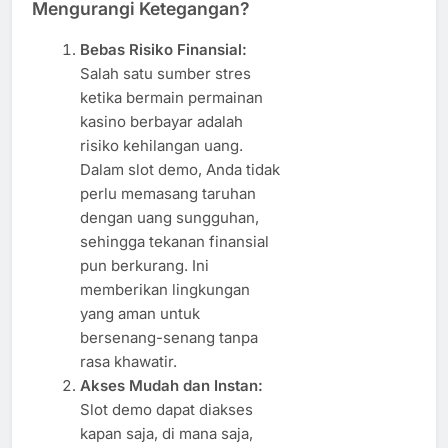
Mengurangi Ketegangan?
Bebas Risiko Finansial:
Salah satu sumber stres
ketika bermain permainan
kasino berbayar adalah
risiko kehilangan uang.
Dalam slot demo, Anda tidak
perlu memasang taruhan
dengan uang sungguhan,
sehingga tekanan finansial
pun berkurang. Ini
memberikan lingkungan
yang aman untuk
bersenang-senang tanpa
rasa khawatir.
Akses Mudah dan Instan:
Slot demo dapat diakses
kapan saja, di mana saja,