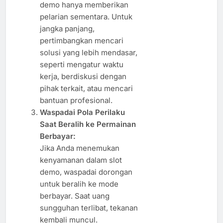
demo hanya memberikan
pelarian sementara. Untuk
jangka panjang,
pertimbangkan mencari
solusi yang lebih mendasar,
seperti mengatur waktu
kerja, berdiskusi dengan
pihak terkait, atau mencari
bantuan profesional.
Waspadai Pola Perilaku
Saat Beralih ke Permainan
Berbayar:
Jika Anda menemukan
kenyamanan dalam slot
demo, waspadai dorongan
untuk beralih ke mode
berbayar. Saat uang
sungguhan terlibat, tekanan
kembali muncul.