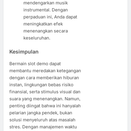
mendengarkan musik
instrumental. Dengan
perpaduan ini, Anda dapat
meningkatkan efek
menenangkan secara
keseluruhan.
Kesimpulan
Bermain slot demo dapat
membantu meredakan ketegangan
dengan cara memberikan hiburan
instan, lingkungan bebas risiko
finansial, serta stimulus visual dan
suara yang menenangkan. Namun,
penting diingat bahwa ini hanyalah
pelarian jangka pendek, bukan
solusi menyeluruh atas masalah
stres. Dengan manajemen waktu