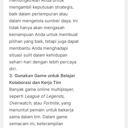
memungkinkan Anda untuk
mengambil keputusan strategis,
baik dalam pertempuran atau
dalam mengelola sumber daya. Ini
tidak hanya akan mengasah
kemampuan Anda untuk membuat
pilihan yang baik, tetapi juga dapat
membantu Anda menghadapi
situasi sulit dalam kehidupan
sehari-hari dengan lebih percaya
diri.
3. Gunakan Game untuk Belajar
Kolaborasi dan Kerja Tim
Banyak game online multiplayer,
seperti
League of Legends
,
Overwatch
, atau
Fortnite
, yang
menuntut pemain untuk bekerja
sama dalam tim. Dalam game
semacam ini, keterampilan