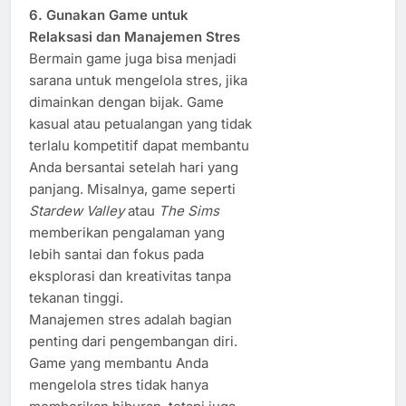
6. Gunakan Game untuk
Relaksasi dan Manajemen Stres
Bermain game juga bisa menjadi
sarana untuk mengelola stres, jika
dimainkan dengan bijak. Game
kasual atau petualangan yang tidak
terlalu kompetitif dapat membantu
Anda bersantai setelah hari yang
panjang. Misalnya, game seperti
Stardew Valley
atau
The Sims
memberikan pengalaman yang
lebih santai dan fokus pada
eksplorasi dan kreativitas tanpa
tekanan tinggi.
Manajemen stres adalah bagian
penting dari pengembangan diri.
Game yang membantu Anda
mengelola stres tidak hanya