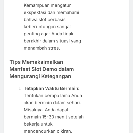
Kemampuan mengatur
ekspektasi dan memahami
bahwa slot berbasis
keberuntungan sangat
penting agar Anda tidak
berakhir dalam situasi yang
menambah stres.
Tips Memaksimalkan
Manfaat Slot Demo dalam
Mengurangi Ketegangan
Tetapkan Waktu Bermain:
Tentukan berapa lama Anda
akan bermain dalam sehari.
Misalnya, Anda dapat
bermain 15-30 menit setelah
bekerja untuk
mengendurkan pikiran.