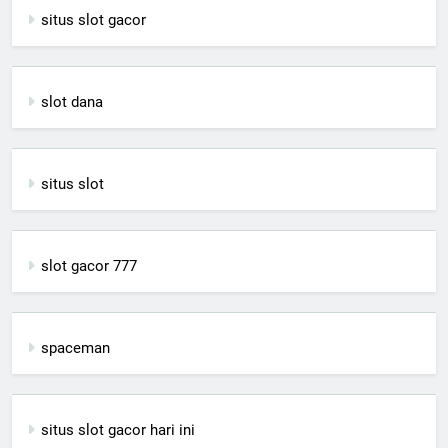
situs slot gacor
slot dana
situs slot
slot gacor 777
spaceman
situs slot gacor hari ini