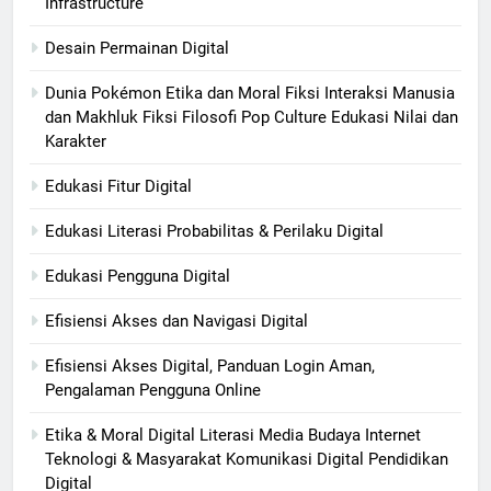
Infrastructure
Desain Permainan Digital
Dunia Pokémon Etika dan Moral Fiksi Interaksi Manusia
dan Makhluk Fiksi Filosofi Pop Culture Edukasi Nilai dan
Karakter
Edukasi Fitur Digital
Edukasi Literasi Probabilitas & Perilaku Digital
Edukasi Pengguna Digital
Efisiensi Akses dan Navigasi Digital
Efisiensi Akses Digital, Panduan Login Aman,
Pengalaman Pengguna Online
Etika & Moral Digital Literasi Media Budaya Internet
Teknologi & Masyarakat Komunikasi Digital Pendidikan
Digital