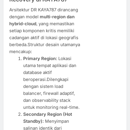
Arsitektur DR KAYA787 dirancang
dengan model
multi-region dan
hybrid-cloud
, yang memastikan
setiap komponen kritis memiliki
cadangan aktif di lokasi geografis
berbeda.Struktur desain utamanya
mencakup:
Primary Region:
Lokasi
utama tempat aplikasi dan
database aktif
beroperasi.Dilengkapi
dengan sistem load
balancer, firewall adaptif,
dan observability stack
untuk monitoring real-time.
Secondary Region (Hot
Standby):
Menyimpan
salinan identik dari