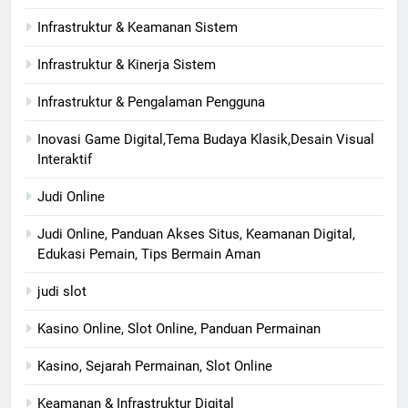
Infrastruktur & Keamanan Sistem
Infrastruktur & Kinerja Sistem
Infrastruktur & Pengalaman Pengguna
Inovasi Game Digital,Tema Budaya Klasik,Desain Visual
Interaktif
Judi Online
Judi Online, Panduan Akses Situs, Keamanan Digital,
Edukasi Pemain, Tips Bermain Aman
judi slot
Kasino Online, Slot Online, Panduan Permainan
Kasino, Sejarah Permainan, Slot Online
Keamanan & Infrastruktur Digital