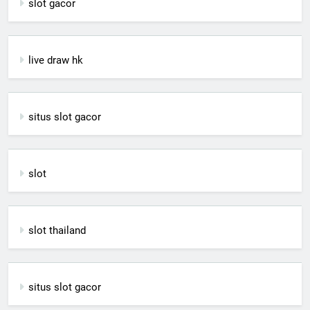
slot gacor
live draw hk
situs slot gacor
slot
slot thailand
situs slot gacor