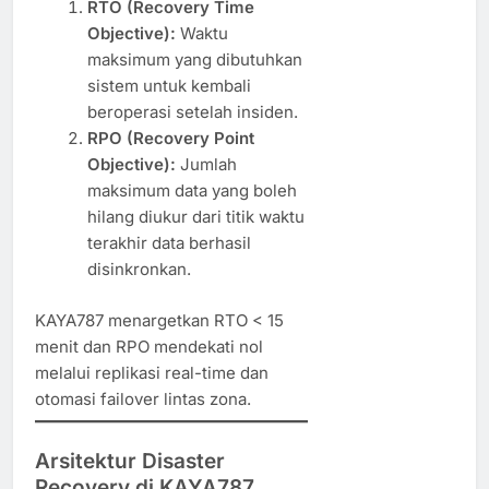
RTO (Recovery Time
Objective):
Waktu
maksimum yang dibutuhkan
sistem untuk kembali
beroperasi setelah insiden.
RPO (Recovery Point
Objective):
Jumlah
maksimum data yang boleh
hilang diukur dari titik waktu
terakhir data berhasil
disinkronkan.
KAYA787 menargetkan RTO < 15
menit dan RPO mendekati nol
melalui replikasi real-time dan
otomasi failover lintas zona.
Arsitektur Disaster
Recovery di KAYA787