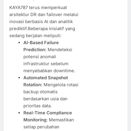
KAYA787 terus memperkuat
arsitektur DR dan failover melalui
inovasi berbasis AI dan analitik
prediktif.Beberapa inisiatif yang
sedang berjalan meliputi:
AI-Based Failure
Prediction:
Mendeteksi
potensi anomali
infrastruktur sebelum
menyebabkan downtime.
Automated Snapshot
Rotation:
Mengelola rotasi
backup otomatis
berdasarkan usia dan
prioritas data.
Real-Time Compliance
Monitoring:
Memastikan
setiap perubahan