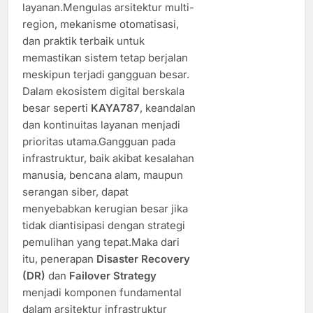
layanan.Mengulas arsitektur multi-
region, mekanisme otomatisasi,
dan praktik terbaik untuk
memastikan sistem tetap berjalan
meskipun terjadi gangguan besar.
Dalam ekosistem digital berskala
besar seperti
KAYA787
, keandalan
dan kontinuitas layanan menjadi
prioritas utama.Gangguan pada
infrastruktur, baik akibat kesalahan
manusia, bencana alam, maupun
serangan siber, dapat
menyebabkan kerugian besar jika
tidak diantisipasi dengan strategi
pemulihan yang tepat.Maka dari
itu, penerapan
Disaster Recovery
(DR)
dan
Failover Strategy
menjadi komponen fundamental
dalam arsitektur infrastruktur