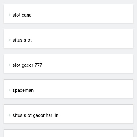
slot dana
situs slot
slot gacor 777
spaceman
situs slot gacor hari ini