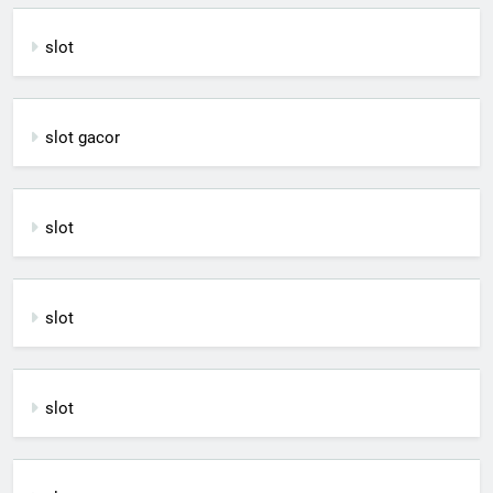
slot
slot gacor
slot
slot
slot