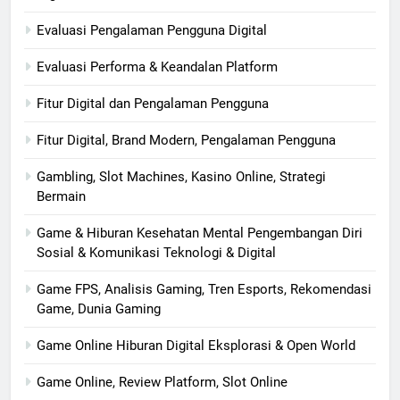
Evaluasi Pengalaman Pengguna Digital
Evaluasi Performa & Keandalan Platform
Fitur Digital dan Pengalaman Pengguna
Fitur Digital, Brand Modern, Pengalaman Pengguna
Gambling, Slot Machines, Kasino Online, Strategi
Bermain
Game & Hiburan Kesehatan Mental Pengembangan Diri
Sosial & Komunikasi Teknologi & Digital
Game FPS, Analisis Gaming, Tren Esports, Rekomendasi
Game, Dunia Gaming
Game Online Hiburan Digital Eksplorasi & Open World
Game Online, Review Platform, Slot Online