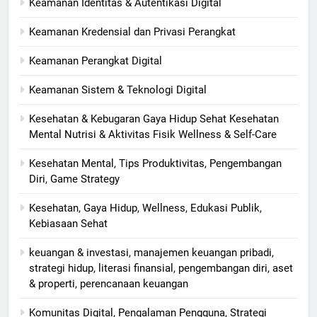
Keamanan Identitas & Autentikasi Digital
Keamanan Kredensial dan Privasi Perangkat
Keamanan Perangkat Digital
Keamanan Sistem & Teknologi Digital
Kesehatan & Kebugaran Gaya Hidup Sehat Kesehatan
Mental Nutrisi & Aktivitas Fisik Wellness & Self-Care
Kesehatan Mental, Tips Produktivitas, Pengembangan
Diri, Game Strategy
Kesehatan, Gaya Hidup, Wellness, Edukasi Publik,
Kebiasaan Sehat
keuangan & investasi, manajemen keuangan pribadi,
strategi hidup, literasi finansial, pengembangan diri, aset
& properti, perencanaan keuangan
Komunitas Digital, Pengalaman Pengguna, Strategi