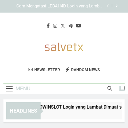
Skip
Cara Mengatasi Halaman Login KAYA787 yang
to
Lambat Dimuat secara Efektif
content
Panduan Menghindari Penyimpanan Kata Sandi di
Perangkat Umum saat Login KAYA787
Cara Mengatasi EDWINSLOT Login yang Lambat
Dimuat secara Efektif
Cara Mengatasi LEBAH4D Login yang Lambat
Dimuat secara Sistematis
Cara Mengatasi Halaman Login KAYA787 yang
Lambat Dimuat secara Efektif
Salve TX
Dapatkan Produk Kesehatan Dan Terapi
Panduan Menghindari Penyimpanan Kata Sandi di
NEWSLETTER
RANDOM NEWS
Perangkat Umum saat Login KAYA787
Berkualitas Di Salve TX. Solusi Untuk
Kesejahteraan Dan Kesehatan Anda.
MENU
ara Mengatasi EDWINSLOT Login yang Lambat Dimuat secara E
HEADLINES
 Weeks Ago