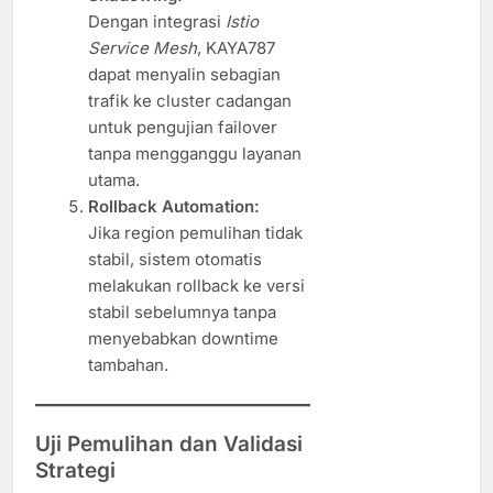
Dengan integrasi
Istio
Service Mesh
, KAYA787
dapat menyalin sebagian
trafik ke cluster cadangan
untuk pengujian failover
tanpa mengganggu layanan
utama.
Rollback Automation:
Jika region pemulihan tidak
stabil, sistem otomatis
melakukan rollback ke versi
stabil sebelumnya tanpa
menyebabkan downtime
tambahan.
Uji Pemulihan dan Validasi
Strategi