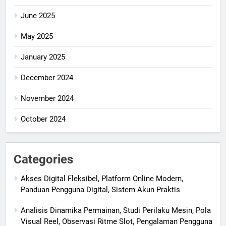
June 2025
May 2025
January 2025
December 2024
November 2024
October 2024
Categories
Akses Digital Fleksibel, Platform Online Modern,
Panduan Pengguna Digital, Sistem Akun Praktis
Analisis Dinamika Permainan, Studi Perilaku Mesin, Pola
Visual Reel, Observasi Ritme Slot, Pengalaman Pengguna