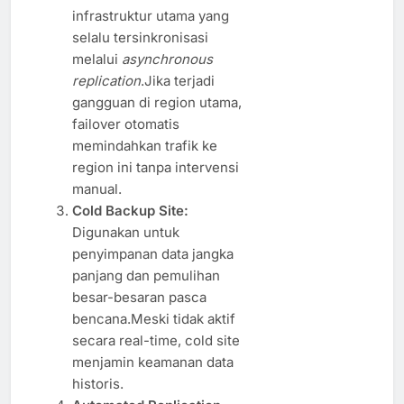
infrastruktur utama yang
selalu tersinkronisasi
melalui
asynchronous
replication
.Jika terjadi
gangguan di region utama,
failover otomatis
memindahkan trafik ke
region ini tanpa intervensi
manual.
Cold Backup Site:
Digunakan untuk
penyimpanan data jangka
panjang dan pemulihan
besar-besaran pasca
bencana.Meski tidak aktif
secara real-time, cold site
menjamin keamanan data
historis.