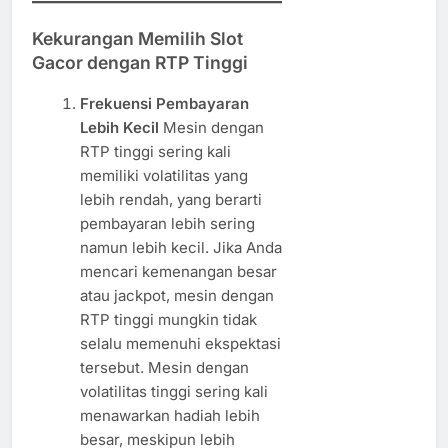
Kekurangan Memilih Slot
Gacor dengan RTP Tinggi
Frekuensi Pembayaran
Lebih Kecil
Mesin dengan
RTP tinggi sering kali
memiliki volatilitas yang
lebih rendah, yang berarti
pembayaran lebih sering
namun lebih kecil. Jika Anda
mencari kemenangan besar
atau jackpot, mesin dengan
RTP tinggi mungkin tidak
selalu memenuhi ekspektasi
tersebut. Mesin dengan
volatilitas tinggi sering kali
menawarkan hadiah lebih
besar, meskipun lebih