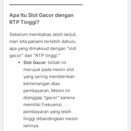
Apa Itu Slot Gacor dengan
RTP Tinggi?
Sebelum membahas lebih lanjut,
mari kita pahami terlebih dahulu
apa yang dimaksud dengan “slot
gacor” dan “RTP tinggi.”
Slot Gacor
: Istilah ini
merujuk pada mesin slot
yang sering memberikan
kemenangan atau
pembayaran. Mesin ini
dianggap “gacor” karena
memiliki frekuensi
pembayaran yang lebih
tinggi dibandingkan mesin
lainnya.