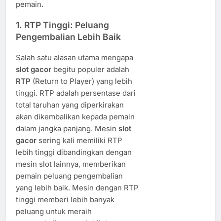
pemain.
1.
RTP Tinggi: Peluang
Pengembalian Lebih Baik
Salah satu alasan utama mengapa
slot gacor
begitu populer adalah
RTP
(Return to Player) yang lebih
tinggi. RTP adalah persentase dari
total taruhan yang diperkirakan
akan dikembalikan kepada pemain
dalam jangka panjang. Mesin
slot
gacor
sering kali memiliki RTP
lebih tinggi dibandingkan dengan
mesin slot lainnya, memberikan
pemain peluang pengembalian
yang lebih baik. Mesin dengan RTP
tinggi memberi lebih banyak
peluang untuk meraih