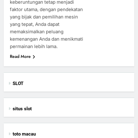
keberuntungan tetap menjadi
faktor utama, dengan pendekatan
yang bijak dan pemilihan mesin
yang tepat, Anda dapat
memaksimalkan peluang
kemenangan Anda dan menikmati
permainan lebih lama.
Read More
SLOT
situs slot
toto macau