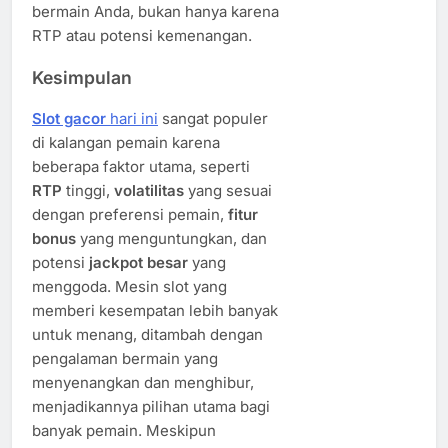
bermain Anda, bukan hanya karena
RTP atau potensi kemenangan.
Kesimpulan
Slot gacor
hari ini
sangat populer
di kalangan pemain karena
beberapa faktor utama, seperti
RTP
tinggi,
volatilitas
yang sesuai
dengan preferensi pemain,
fitur
bonus
yang menguntungkan, dan
potensi
jackpot besar
yang
menggoda. Mesin slot yang
memberi kesempatan lebih banyak
untuk menang, ditambah dengan
pengalaman bermain yang
menyenangkan dan menghibur,
menjadikannya pilihan utama bagi
banyak pemain. Meskipun