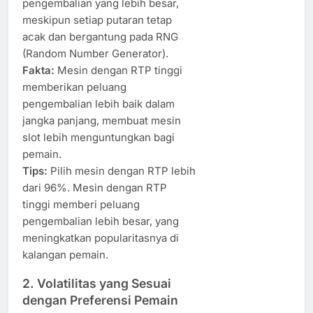
pengembalian yang lebih besar,
meskipun setiap putaran tetap
acak dan bergantung pada RNG
(Random Number Generator).
Fakta:
Mesin dengan RTP tinggi
memberikan peluang
pengembalian lebih baik dalam
jangka panjang, membuat mesin
slot lebih menguntungkan bagi
pemain.
Tips:
Pilih mesin dengan RTP lebih
dari 96%. Mesin dengan RTP
tinggi memberi peluang
pengembalian lebih besar, yang
meningkatkan popularitasnya di
kalangan pemain.
2.
Volatilitas yang Sesuai
dengan Preferensi Pemain