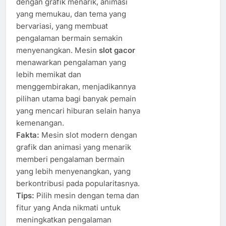
dengan grafik menarik, animasi
yang memukau, dan tema yang
bervariasi, yang membuat
pengalaman bermain semakin
menyenangkan. Mesin
slot gacor
menawarkan pengalaman yang
lebih memikat dan
menggembirakan, menjadikannya
pilihan utama bagi banyak pemain
yang mencari hiburan selain hanya
kemenangan.
Fakta:
Mesin slot modern dengan
grafik dan animasi yang menarik
memberi pengalaman bermain
yang lebih menyenangkan, yang
berkontribusi pada popularitasnya.
Tips:
Pilih mesin dengan tema dan
fitur yang Anda nikmati untuk
meningkatkan pengalaman