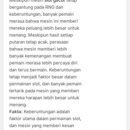
Meskipun mesin
slot gacor
tetap
bergantung pada RNG dan
keberuntungan, banyak pemain
merasa bahwa mesin ini memberi
mereka peluang lebih besar untuk
menang. Meskipun hasil setiap
putaran tetap acak, perasaan
bahwa mesin memberi lebih
banyak kemenangan membuat
pemain merasa lebih percaya diri
dan terus bermain. Keberuntungan
tetap menjadi faktor besar dalam
permainan slot, dan banyak pemain
tertarik pada mesin yang memberi
mereka harapan lebih besar untuk
menang.
Fakta:
Keberuntungan adalah
faktor utama dalam permainan slot,
dan mesin yang memberi kesan